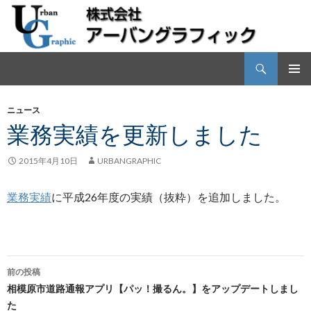
検
株式会社アーバングラフィック
索
コ
メインメ
ン
ニュー
ニュース
テ
業務実績を更新しました
ン
ツ
へ
2015年4月10日
URBANGRAPHIC
ス
キ
業務実績
に平成26年度の実績（抜粋）を追加しました。
ッ
プ
前の投稿
投
相模原市道路通報アプリ【パッ！撮るん。】をアップデートしまし
た