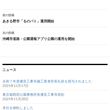
前の投稿
投
あきる野市「るのパト」運用開始
稿
次の投稿
ナ
沖縄市道路・公園通報アプリ公園の運用を開始
ビ
ゲ
ー
ニュース
シ
ョ
令和７年度優良工事等施工業者所長礼状を授与されました
2025年12月17日
ン
東京都西部公園事務所長優良工事等表彰
2025年11月28日
本社を移転しました