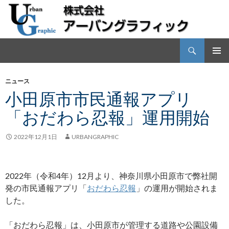
検
株式会社アーバングラフィック
索
コ
メインメ
ン
ニュー
ニュース
テ
小田原市市民通報アプリ
ン
ツ
「おだわら忍報」運用開始
へ
ス
2022年12月1日
URBANGRAPHIC
キ
ッ
プ
2022年（令和4年）12月より、神奈川県小田原市で弊社開
発の市民通報アプリ「
おだわら忍報
」の運用が開始されま
した。
「おだわら忍報」は、小田原市が管理する道路や公園設備