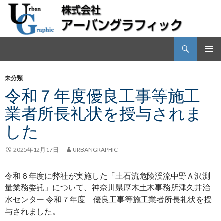
検
株式会社アーバングラフィック
索
コ
メインメ
ン
ニュー
未分類
テ
令和７年度優良工事等施工
ン
ツ
業者所長礼状を授与されま
へ
ス
した
キ
ッ
2025年12月17日
URBANGRAPHIC
プ
令和６年度に弊社が実施した「土石流危険渓流中野Ａ沢測
量業務委託」について、神奈川県厚木土木事務所津久井治
水センター 令和７年度 優良工事等施工業者所長礼状を授
与されました。