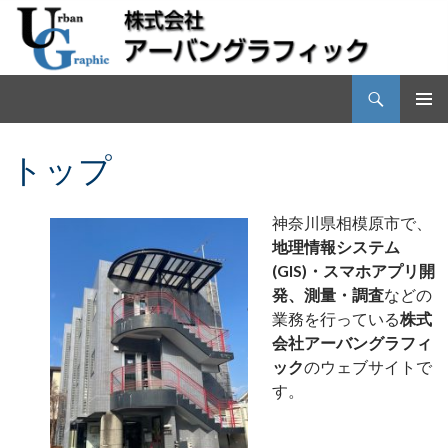
検
株式会社アーバングラフィック
索
コ
メインメ
ン
ニュー
トップ
テ
ン
ツ
神奈川県相模原市で、
へ
地理情報システム
ス
(GIS)・スマホアプリ開
キ
ッ
発、
測量・調査
などの
プ
業務を行っている
株式
会社アーバングラフィ
ック
のウェブサイトで
す。