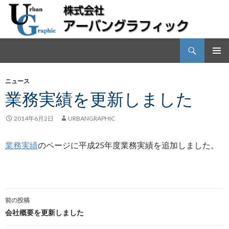
検
株式会社アーバングラフィック
索
コ
メインメ
ン
ニュー
ニュース
テ
業務実績を更新しました
ン
ツ
へ
2014年6月2日
URBANGRAPHIC
ス
キ
業務実績
のページに平成25年度業務実績を追加しました。
ッ
プ
前の投稿
投
会社概要を更新しました