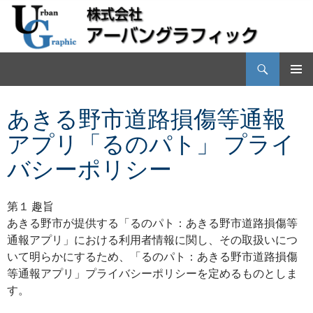
検
株式会社アーバングラフィック
索
コ
メインメ
ン
ニュー
あきる野市道路損傷等通報
テ
ン
アプリ「るのパト」 プライ
ツ
へ
バシーポリシー
ス
キ
ッ
第１ 趣旨
プ
あきる野市が提供する「るのパト：あきる野市道路損傷等
通報アプリ」における利用者情報に関し、その取扱いにつ
いて明らかにするため、「るのパト：あきる野市道路損傷
等通報アプリ」プライバシーポリシーを定めるものとしま
す。